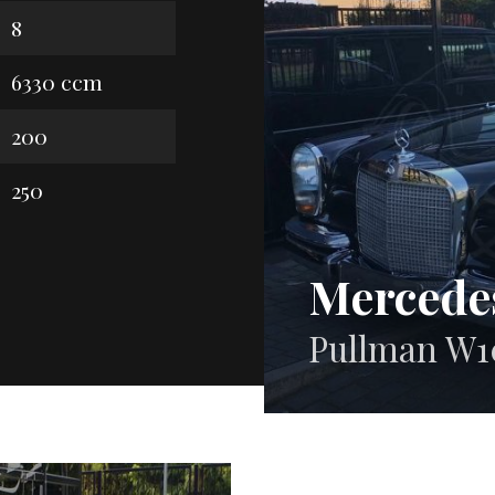
8
6330 ccm
200
250
Mercede
Pullman W1