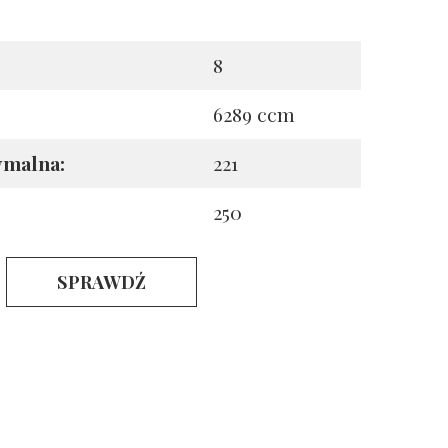
8
6289 ccm
ymalna:
221
250
SPRAWDŹ