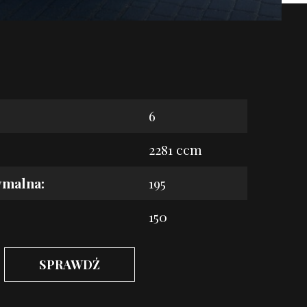
6
2281 ccm
ymalna:
195
150
SPRAWDŹ