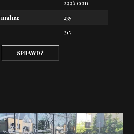
2996 ccm
ymalna:
235
215
SPRAWDŹ