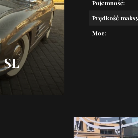
Pojemność:
Prędkość maks
Moc:
 SL