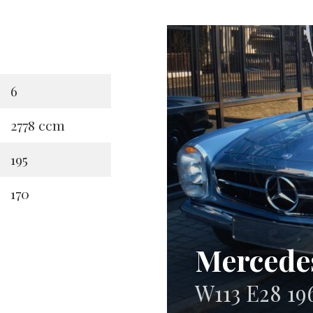
6
2778 ccm
195
170
Mercede
W113 E28 19