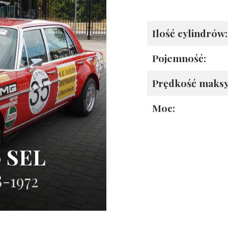
Ilość cylindrów:
Pojemność:
Prędkość maks
Moc:
0 SEL
8-1972