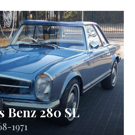
s Benz 280 SL
68-1971