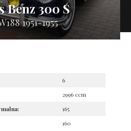
s Benz 300 S
 W188 1951-1955
6
2996 ccm
ymalna:
165
160