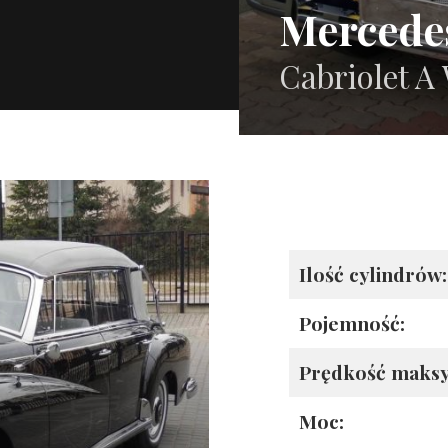
Mercede
Cabriolet A
Ilość cylindrów:
Pojemność:
Prędkość maks
Moc: