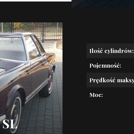
Ilość cylindrów:
Pojemność:
Prędkość maks
Moc:
 SL