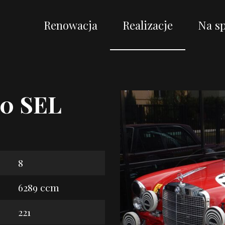
Renowacja
Realizacje
Na s
00 SEL
8
6289 ccm
221