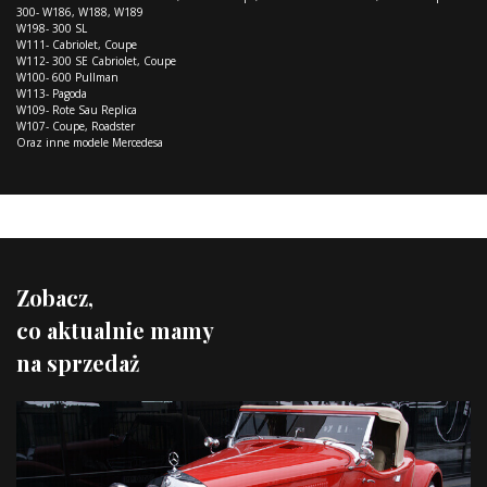
300- W186, W188, W189
W198- 300 SL
W111- Cabriolet, Coupe
W112- 300 SE Cabriolet, Coupe
W100- 600 Pullman
W113- Pagoda
W109- Rote Sau Replica
W107- Coupe, Roadster
Oraz inne modele Mercedesa
Zobacz,
co aktualnie mamy
na sprzedaż