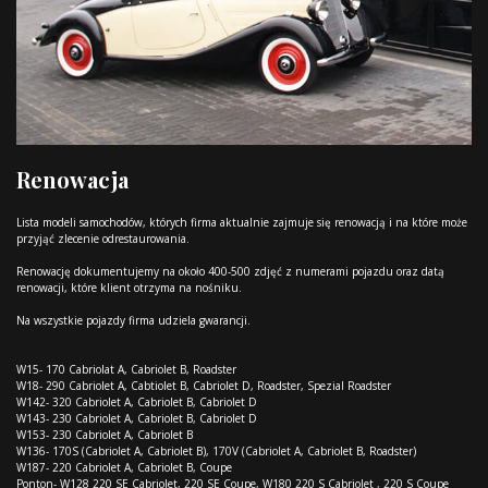
Renowacja
Lista modeli samochodów, których firma aktualnie zajmuje się renowacją i na które może
przyjąć zlecenie odrestaurowania.
Renowację dokumentujemy na około 400-500 zdjęć z numerami pojazdu oraz datą
renowacji, które klient otrzyma na nośniku.
Na wszystkie pojazdy firma udziela gwarancji.
W15- 170 Cabriolat A, Cabriolet B, Roadster
W18- 290 Cabriolet A, Cabtiolet B, Cabriolet D, Roadster, Spezial Roadster
W142- 320 Cabriolet A, Cabriolet B, Cabriolet D
W143- 230 Cabriolet A, Cabriolet B, Cabriolet D
W153- 230 Cabriolet A, Cabriolet B
W136- 170S (Cabriolet A, Cabriolet B), 170V (Cabriolet A, Cabriolet B, Roadster)
W187- 220 Cabriolet A, Cabriolet B, Coupe
Ponton- W128 220 SE Cabriolet, 220 SE Coupe, W180 220 S Cabriolet , 220 S Coupe