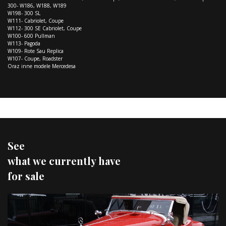
300- W186, W188, W189
W198- 300 SL
W111- Cabriolet, Coupe
W112- 300 SE Cabriolet, Coupe
W100- 600 Pullman
W113- Pagoda
W109- Rote Sau Replica
W107- Coupe, Roadster
Oraz inne modele Mercedesa
See
what we currently have
for sale