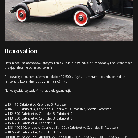
Renovation
Lista modeli samochodów, których firma aktualnie zajmuje się renowacją i na które może
przyjąć zlecenie odrestaurowania.
Renowację dokumentujemy na około 400-500 zdjęć z numerami pojazdu oraz datą
renowacji, które klient otrzyma na nośniku.
Na wszystkie pojazdy firma udziela gwarancji.
W15- 170 Cabriolat A, Cabriolet B, Roadster
W18- 290 Cabriolet A, Cabtiolet B, Cabriolet D, Roadster, Spezial Roadster
W142- 320 Cabriolet A, Cabriolet B, Cabriolet D
W143- 230 Cabriolet A, Cabriolet B, Cabriolet D
W153- 230 Cabriolet A, Cabriolet B
W136- 170S (Cabriolet A, Cabriolet B), 170V (Cabriolet A, Cabriolet B, Roadster)
W187- 220 Cabriolet A, Cabriolet B, Coupe
Ponton- W128 220 SE Cabriolet, 220 SE Coupe, W180 220 S Cabriolet , 220 S Coupe