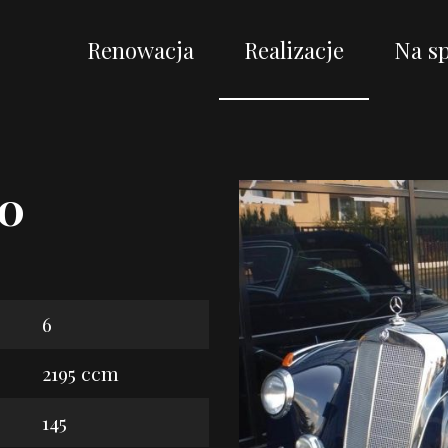
Renowacja
Realizacje
Na s
20
6
2195 ccm
145